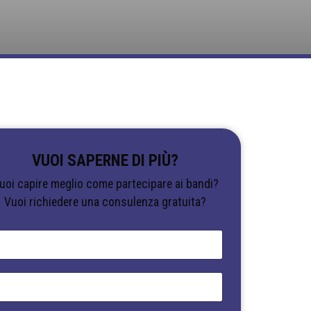
VUOI SAPERNE DI PIÙ?
uoi capire meglio come partecipare ai bandi?
Vuoi richiedere una consulenza gratuita?