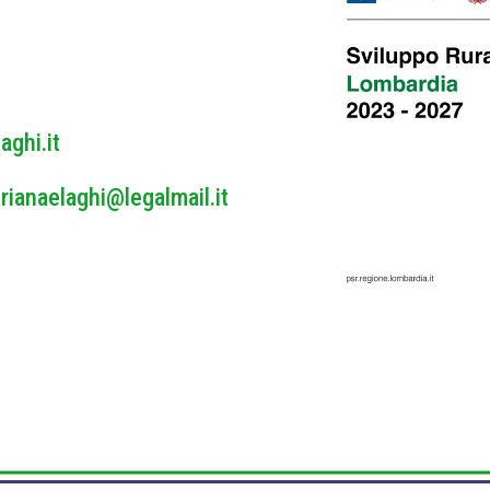
y
*
aghi.it
rianaelaghi@legalmail.it