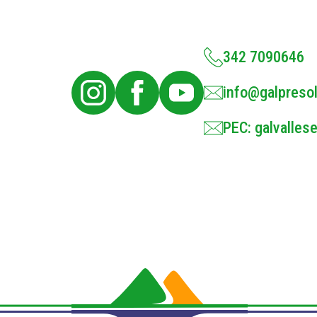
342 7090646
info@galpresol
PEC: galvallese