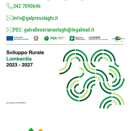
*
342 7090646
info@galpresolaghi.it
PEC: galvalleserianaelaghi@legalmail.it