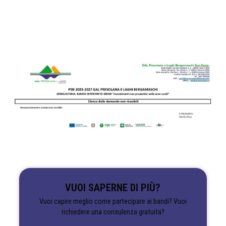
VUOI SAPERNE DI PIÙ?
Vuoi capire meglio come partecipare ai bandi? Vuoi
richiedere una consulenza gratuita?