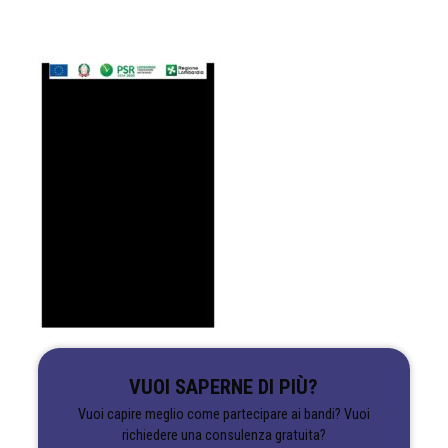
VUOI SAPERNE DI PIÙ?
Vuoi capire meglio come partecipare ai bandi? Vuoi
richiedere una consulenza gratuita?