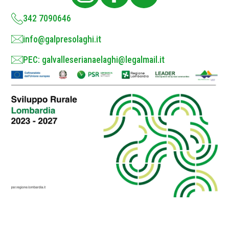
y
*
342 7090646
info@galpresolaghi.it
PEC: galvalleserianaelaghi@legalmail.it