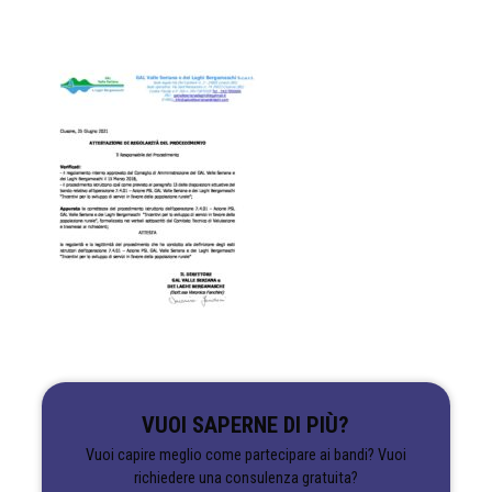
VUOI SAPERNE DI PIÙ?
Vuoi capire meglio come partecipare ai bandi? Vuoi
richiedere una consulenza gratuita?