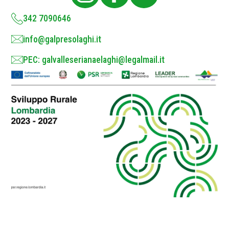
y
*
342 7090646
info@galpresolaghi.it
PEC: galvalleserianaelaghi@legalmail.it