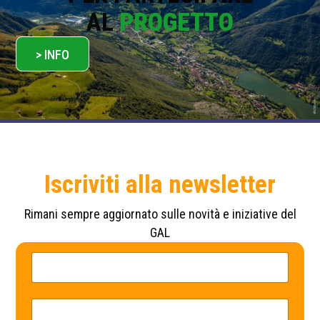
AL
PROGETTO
> INFO
Iscriviti alla newsletter
Rimani sempre aggiornato sulle novità e iniziative del
GAL
N
P
o
o
m
l
e
i
*
c
E
y
m