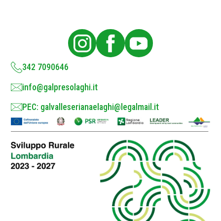
P
o
l
i
c
y
*
342 7090646
info@galpresolaghi.it
PEC: galvalleserianaelaghi@legalmail.it