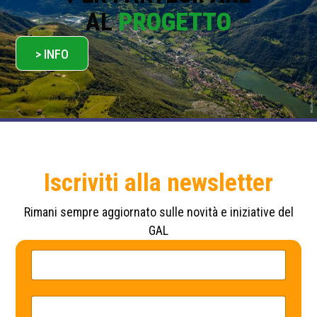
AL
PROGETTO
> INFO
Iscriviti alla newsletter
Rimani sempre aggiornato sulle novità e iniziative del
GAL
N
P
o
r
m
i
e
v
*
a
E
c
m