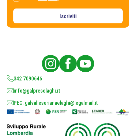
*
r
i
v
Iscriviti
a
c
y
P
o
l
i
c
y
*
342 7090646
info@galpresolaghi.it
PEC: galvalleserianaelaghi@legalmail.it