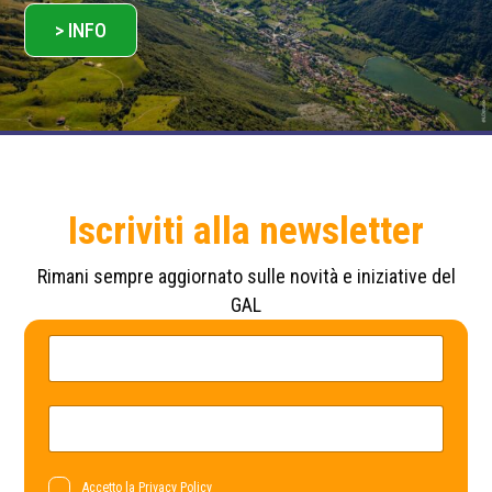
> INFO
Iscriviti alla newsletter
Rimani sempre aggiornato sulle novità e iniziative del
GAL
*
N
*
o
*
m
e
*
E
m
a
i
l
P
Accetto la
Privacy Policy