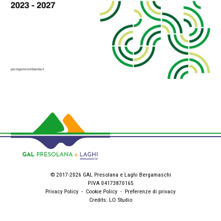
© 2017-2026 GAL Presolana e Laghi Bergamaschi
P.IVA 04173870165
Privacy Policy
-
Cookie Policy
-
Preferenze di privacy
Credits:
LO Studio