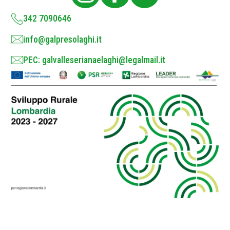
y
*
342 7090646
info@galpresolaghi.it
PEC: galvalleserianaelaghi@legalmail.it