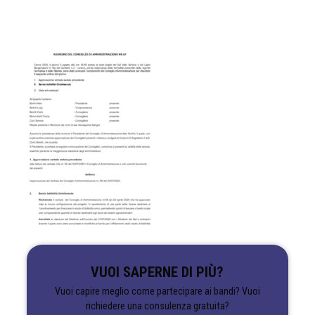
VUOI SAPERNE DI PIÙ?
Vuoi capire meglio come partecipare ai bandi? Vuoi
richiedere una consulenza gratuita?