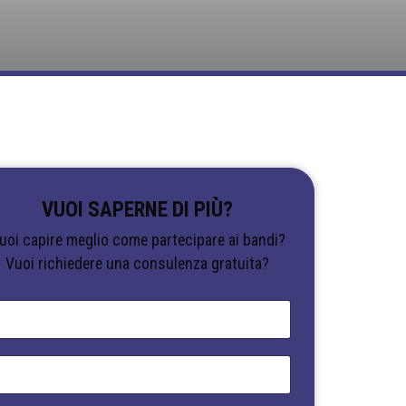
VUOI SAPERNE DI PIÙ?
uoi capire meglio come partecipare ai bandi?
Vuoi richiedere una consulenza gratuita?