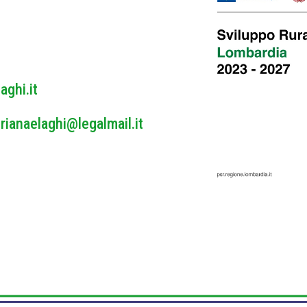
y
*
aghi.it
rianaelaghi@legalmail.it