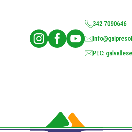
342 7090646
info@galpresol
PEC: galvallese