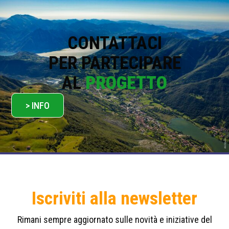
i
c
y
*
CONTATTACI
PER PARTECIPARE
AL
PROGETTO
> INFO
Iscriviti alla newsletter
Rimani sempre aggiornato sulle novità e iniziative del