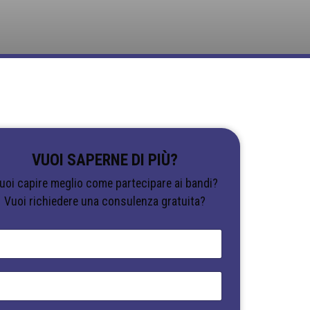
VUOI SAPERNE DI PIÙ?
uoi capire meglio come partecipare ai bandi?
Vuoi richiedere una consulenza gratuita?