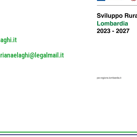
y
*
aghi.it
rianaelaghi@legalmail.it