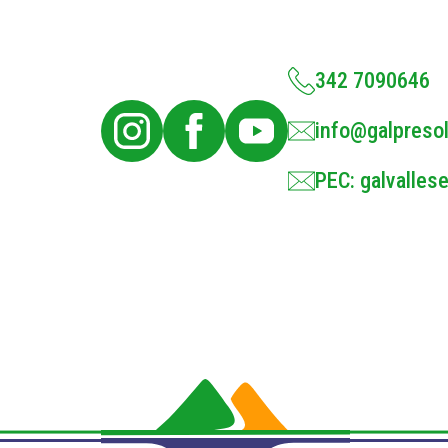
342 7090646
info@galpresol
PEC: galvallese