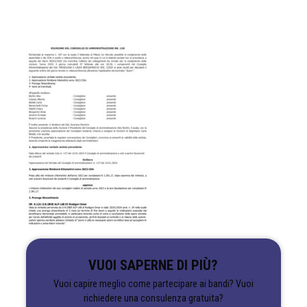
VUOI SAPERNE DI PIÙ?
Vuoi capire meglio come partecipare ai bandi? Vuoi
richiedere una consulenza gratuita?