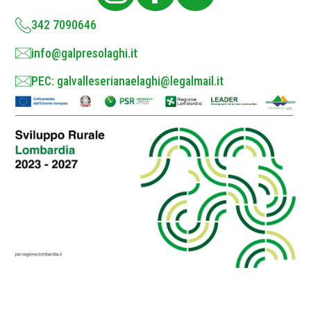
y
*
342 7090646
info@galpresolaghi.it
PEC: galvalleserianaelaghi@legalmail.it