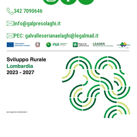
y
*
342 7090646
info@galpresolaghi.it
PEC: galvalleserianaelaghi@legalmail.it