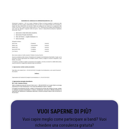
VUOI SAPERNE DI PIÙ?
Vuoi capire meglio come partecipare ai bandi? Vuoi
richiedere una consulenza gratuita?