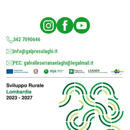
P
o
l
i
c
y
*
342 7090646
info@galpresolaghi.it
PEC: galvalleserianaelaghi@legalmail.it