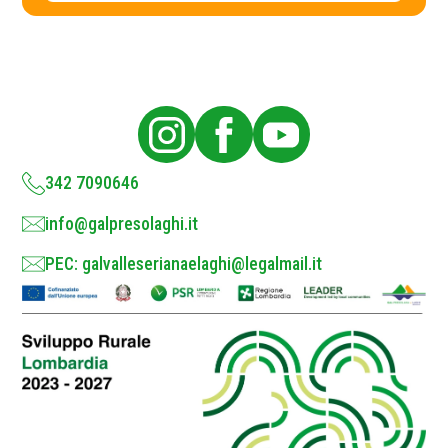
c
y
P
o
l
i
c
y
*
342 7090646
info@galpresolaghi.it
PEC: galvalleserianaelaghi@legalmail.it