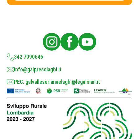
c
y
P
o
l
i
c
y
*
342 7090646
info@galpresolaghi.it
PEC: galvalleserianaelaghi@legalmail.it