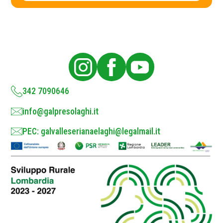
c
y
P
o
l
i
c
y
*
342 7090646
info@galpresolaghi.it
PEC: galvalleserianaelaghi@legalmail.it