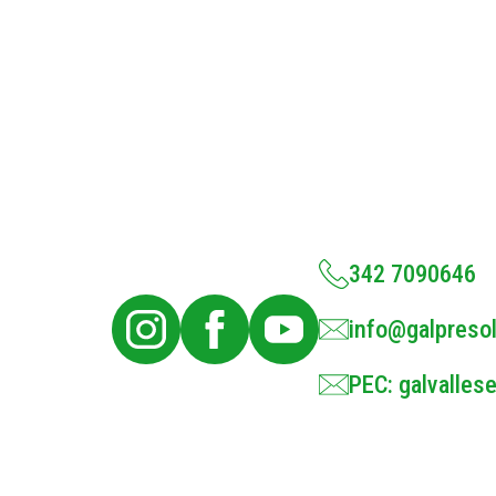
342 7090646
info@galpresol
PEC: galvallese