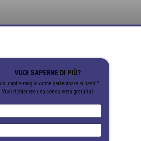
VUOI SAPERNE DI PIÙ?
uoi capire meglio come partecipare ai bandi?
Vuoi richiedere una consulenza gratuita?