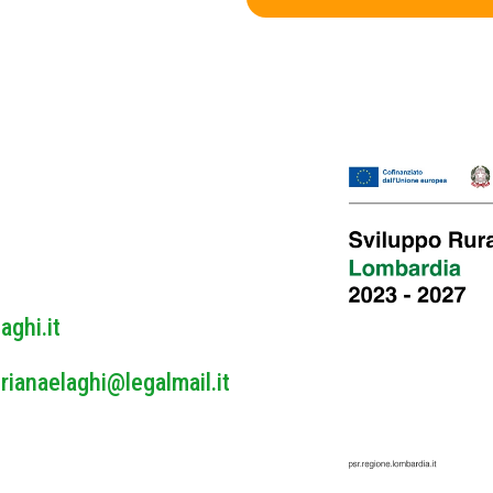
v
a
c
y
P
o
l
i
c
y
*
aghi.it
rianaelaghi@legalmail.it