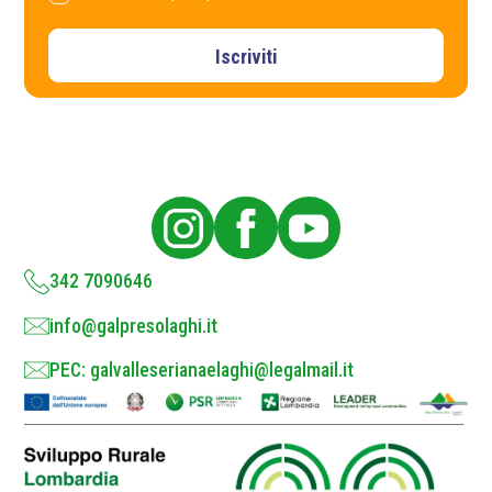
*
r
i
v
Iscriviti
a
c
y
P
o
l
i
c
y
*
342 7090646
info@galpresolaghi.it
PEC: galvalleserianaelaghi@legalmail.it