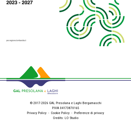
© 2017-2026 GAL Presolana e Laghi Bergamaschi
P.IVA 04173870165
Privacy Policy
-
Cookie Policy
-
Preferenze di privacy
Credits:
LO Studio