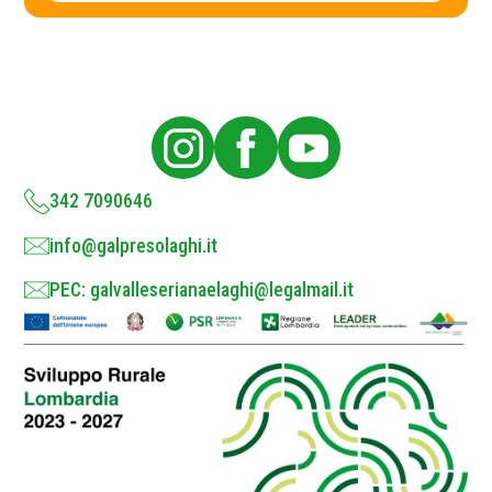
c
y
P
o
l
i
c
y
*
342 7090646
info@galpresolaghi.it
PEC: galvalleserianaelaghi@legalmail.it