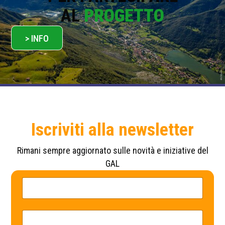
AL
PROGETTO
> INFO
Iscriviti alla newsletter
Rimani sempre aggiornato sulle novità e iniziative del
GAL
N
P
o
o
m
l
e
i
*
c
E
y
m