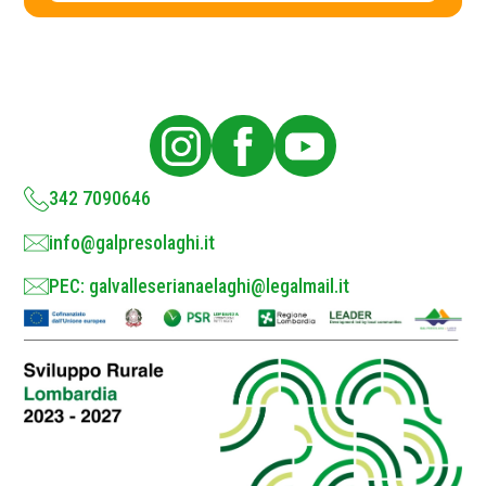
c
y
P
o
l
i
c
y
*
342 7090646
info@galpresolaghi.it
PEC: galvalleserianaelaghi@legalmail.it