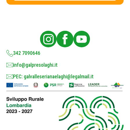
c
c
y
y
P
o
l
i
c
y
*
342 7090646
info@galpresolaghi.it
PEC: galvalleserianaelaghi@legalmail.it