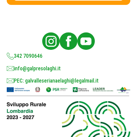
c
l
i
y
c
P
y
o
l
i
c
y
*
342 7090646
info@galpresolaghi.it
PEC: galvalleserianaelaghi@legalmail.it