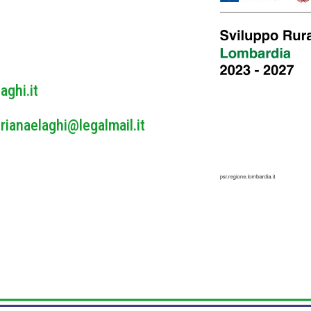
y
*
aghi.it
rianaelaghi@legalmail.it