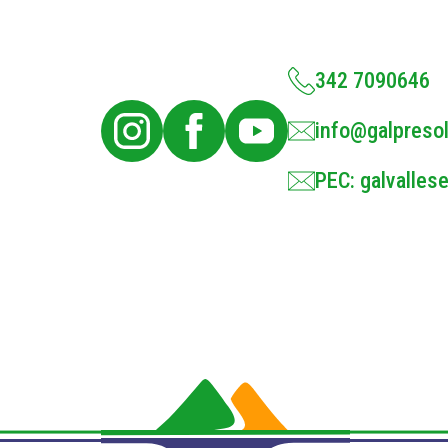
342 7090646
info@galpresol
PEC: galvallese