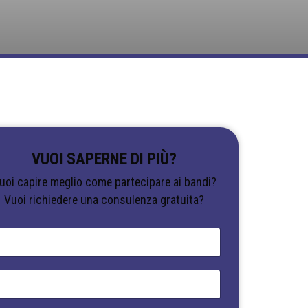
VUOI SAPERNE DI PIÙ?
uoi capire meglio come partecipare ai bandi?
Vuoi richiedere una consulenza gratuita?