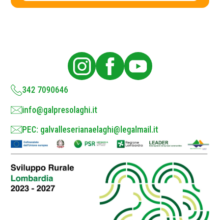
c
y
P
o
l
i
c
y
*
342 7090646
info@galpresolaghi.it
PEC: galvalleserianaelaghi@legalmail.it