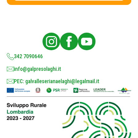
c
c
y
y
P
o
l
i
c
y
*
342 7090646
info@galpresolaghi.it
PEC: galvalleserianaelaghi@legalmail.it