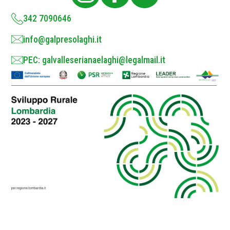
y
*
342 7090646
info@galpresolaghi.it
PEC: galvalleserianaelaghi@legalmail.it