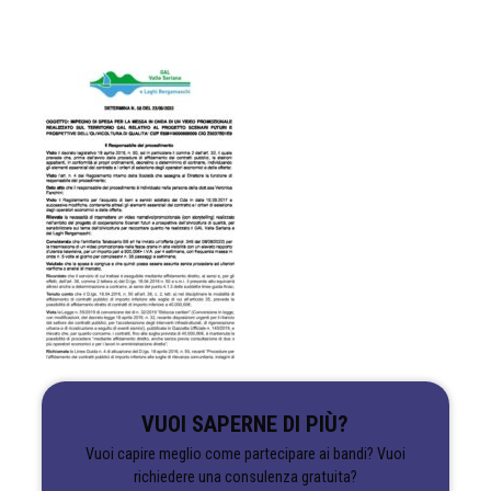
VUOI SAPERNE DI PIÙ?
Vuoi capire meglio come partecipare ai bandi? Vuoi
richiedere una consulenza gratuita?