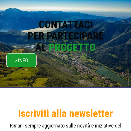
i
c
y
*
CONTATTACI
PER PARTECIPARE
AL
PROGETTO
> INFO
Iscriviti alla newsletter
Rimani sempre aggiornato sulle novità e iniziative del