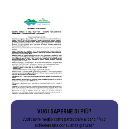
VUOI SAPERNE DI PIÙ?
Vuoi capire meglio come partecipare ai bandi? Vuoi
richiedere una consulenza gratuita?