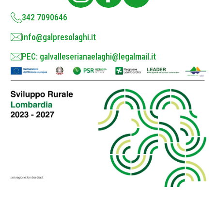
y
*
342 7090646
info@galpresolaghi.it
PEC: galvalleserianaelaghi@legalmail.it