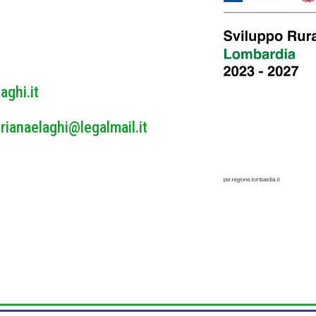
y
*
aghi.it
rianaelaghi@legalmail.it