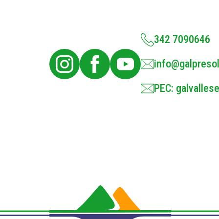
342 7090646
info@galpresol
PEC: galvallese