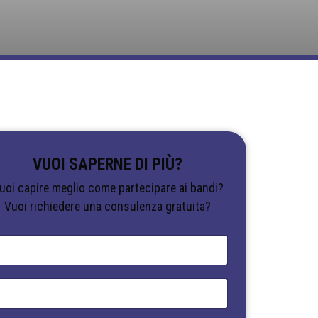
VUOI SAPERNE DI PIÙ?
uoi capire meglio come partecipare ai bandi?
Vuoi richiedere una consulenza gratuita?