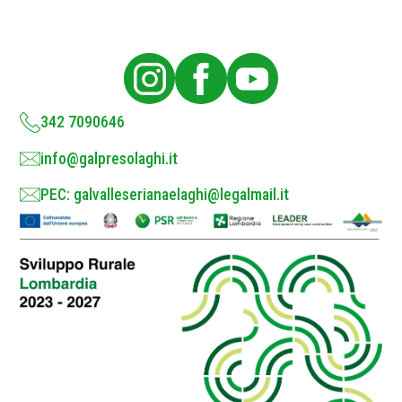
P
o
l
i
c
y
*
342 7090646
info@galpresolaghi.it
PEC: galvalleserianaelaghi@legalmail.it